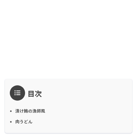
目次
漬け鮪の漁師風
肉うどん