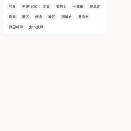
和食
子連れOK
定食
家族と
小牧市
岐阜県
洋食
港区
焼肉
緑区
謎解き
豊田市
韓国料理
食べ放題