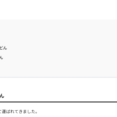
どん
ん
ん
て運ばれてきました。