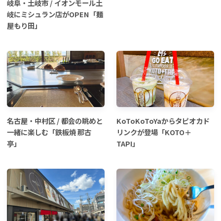
岐阜・土岐市 / イオンモール土
岐にミシュラン店がOPEN「麺
屋もり田」
名古屋・中村区 / 都会の眺めと
KoToKoToYaからタピオカド
一緒に楽しむ「鉄板焼 那古
リンクが登場「KOTO＋
亭」
TAPI」