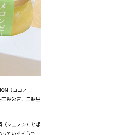
NON
（ココノ
屋三越栄店、三越星
鎖（シェノン）と想
わっているそうで