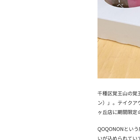
千種区覚王山の覚
ン）」。テイクア
ヶ丘店に期間限定
QOQONONと
いが込められてい