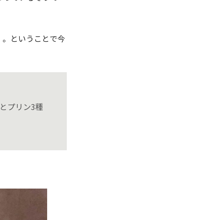
。。ということで今
種とプリン3種