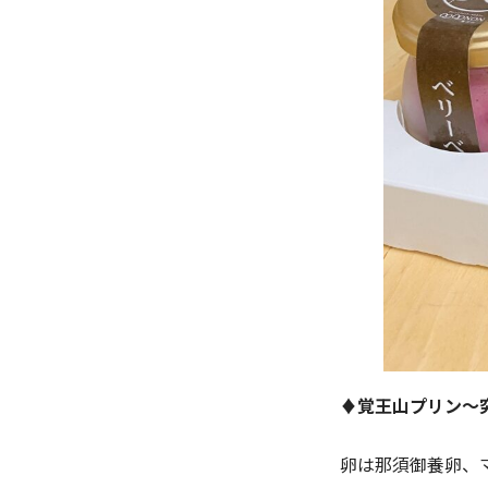
♦︎覚王山プリン
卵は那須御養卵、