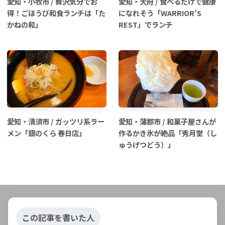
愛知・小牧市 / 贅沢気分でお
愛知・大府 / 食べるだけで健康
得！ごほうび和食ランチは「た
になれそう「WARRIOR’S
かねの和」
REST」でランチ
愛知・清須市 / ガッツリ系ラー
愛知・蒲郡市 / 和菓子屋さんが
メン「銀のくら 春日店」
作るかき氷が絶品「秀月堂（し
ゅうげつどう）」
この記事を書いた人