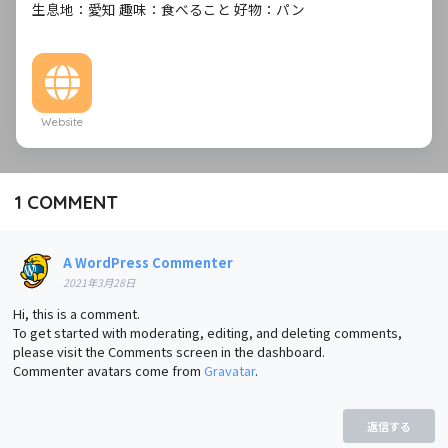
生息地：愛知 趣味：食べること 好物：パン
Website
1
COMMENT
A WordPress Commenter
2021年3月28日
Hi, this is a comment.
To get started with moderating, editing, and deleting comments,
please visit the Comments screen in the dashboard.
Commenter avatars come from
Gravatar
.
返信する