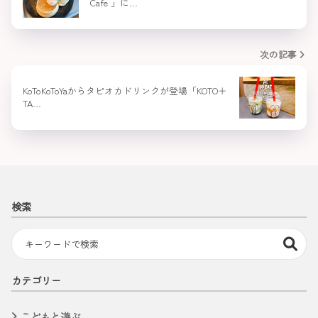
Cafe 」に…
次の記事
KoToKoToYaからタピオカドリンクが登場「KOTO＋
TA…
検索
カテゴリー
こどもと遊ぶ