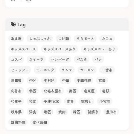
Tag
あま市
しゃぶしゃぶ
つけ麺
ららぽーと
カフェ
キッズスペース
キッズスペースあり
キッズメニューあり
コスパ
スイーツ
ハンバーグ
パスタ
パン
ビュッフェ
モーニング
ランチ
ラーメン
一宮市
三重県
中区
中村区
中華
中華料理
京都
刈谷市
北区
北名古屋市
南区
名東区
名駅
和菓子
和食
子連れOK
定食
家族と
小牧市
岐阜県
洋食
港区
焼肉
緑区
謎解き
豊田市
韓国料理
食べ放題