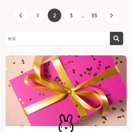
1
2
3
…
35