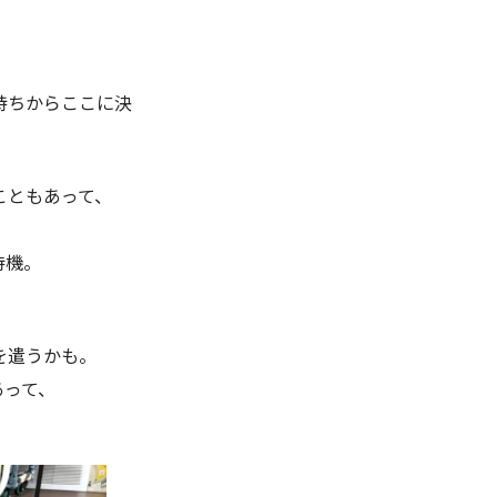
持ちからここに決
こともあって、
待機。
を遣うかも。
あって、