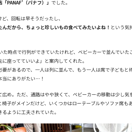
「PANAF’（パナフ）」
でした。
けど、回転は早そうだったし、
たんだから、ちょっと珍しいもの食べてみたいよね！
という気
着いた時点で行列ができていたけれど、ベビーカーで並んでいた
先に座ってていいよ」と案内してくれた。
必要があるので、一人は列に並んで、もう一人は席で子どもと
本当にありがたい…！
て広め。ただ、通路はやや狭くて、ベビーカーの移動は少し気
と椅子がメインだけど、いくつかはローテーブルやソファ席も
きるように工夫されていた。