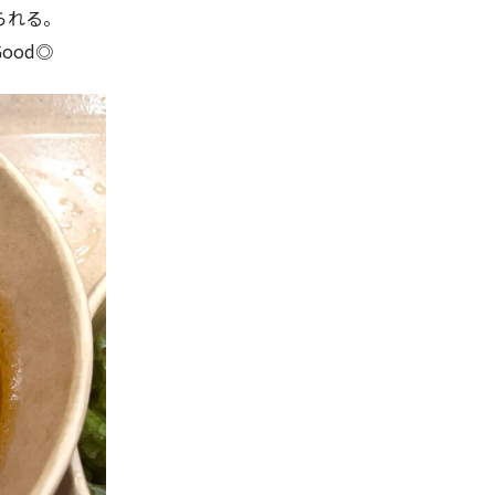
られる。
ood◎