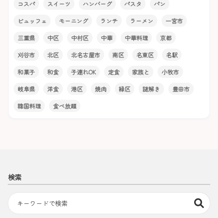
コスパ
スイーツ
ハンバーグ
パスタ
パン
ビュッフェ
モーニング
ランチ
ラーメン
一宮市
三重県
中区
中村区
中華
中華料理
京都
刈谷市
北区
北名古屋市
南区
名東区
名駅
和菓子
和食
子連れOK
定食
家族と
小牧市
岐阜県
洋食
港区
焼肉
緑区
謎解き
豊田市
韓国料理
食べ放題
検索