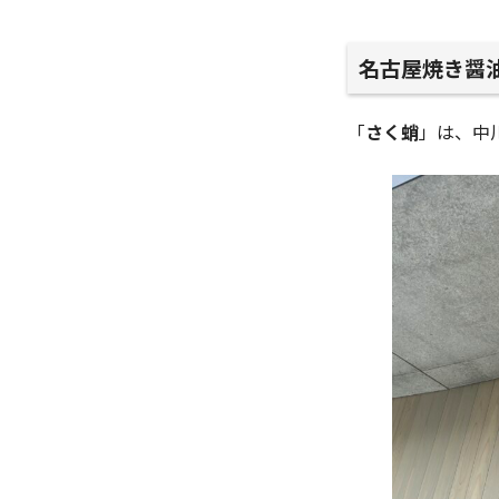
名古屋焼き醤油
「
さく蛸
」は、中