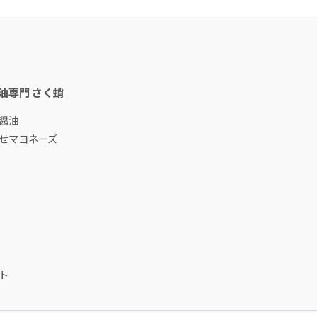
油専門 さく蛸
醤油
せマヨネーズ
ト