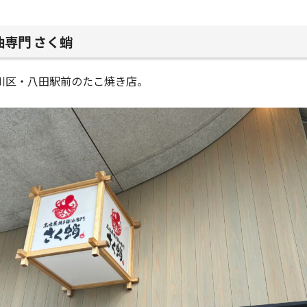
専門 さく蛸
川区・八田駅前のたこ焼き店。