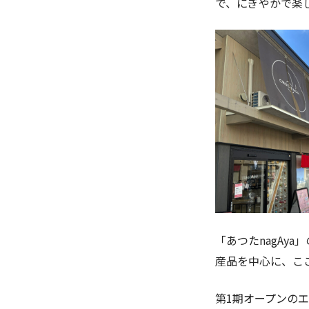
で、にぎやかで楽
「あつたnagAy
産品を中心に、こ
第1期オープンの