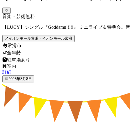
🤍
音楽・芸術
無料
【LUCY】シングル『Goddamn!!!!!』 ミニライブ＆特
📍
イオンモール常滑 - イオンモール常滑
🏘️
常滑市
👶
全年齢
🅿️
駐車場あり
🏢
室内
詳細
📅
2026年8月8日