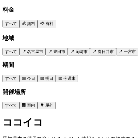
料金
すべて
💰 無料
💳 有料
地域
すべて
📍 名古屋市
📍 豊田市
📍 岡崎市
📍 春日井市
📍 一宮市
期間
すべて
📅 今日
📅 明日
📅 今週末
開催場所
すべて
🏢 室内
🌳 屋外
ココイコ